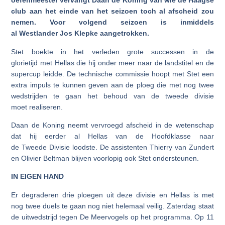
oefenmeester
vervangt Daan de Koning van wie de Haagse
club aan het einde van het seizoen toch al afscheid zou
nemen.
Voor volgend seizoen is inmiddels
al
Westlander
Jos Klepke aangetrokken
.
Stet boekte in het verleden grote successen in de
glorietijd met Hellas die hij onder meer naar de landstitel en de
supercup leidde. De technische commissie hoopt met Stet een
extra impuls te kunnen geven aan de ploeg die met nog twee
wedstrijden te gaan het behoud van de tweede divisie
moet realiseren.
Daan de Koning neemt vervroegd afscheid in de wetenschap
dat hij eerder al Hellas van de Hoofdklasse naar
de Tweede Divisie loodste. De assistenten Thierry van Zundert
en Olivier Beltman blijven voorlopig ook Stet ondersteunen.
IN EIGEN HAND
Er degraderen drie ploegen uit deze divisie en Hellas is met
nog twee duels te gaan nog niet helemaal veilig. Zaterdag staat
de uitwedstrijd tegen De Meervogels op het programma. Op 11