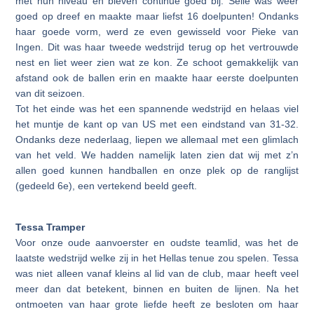
met hun niveau en bleven continue goed bij. Selle was weer
goed op dreef en maakte maar liefst 16 doelpunten! Ondanks
haar goede vorm, werd ze even gewisseld voor Pieke van
Ingen. Dit was haar tweede wedstrijd terug op het vertrouwde
nest en liet weer zien wat ze kon. Ze schoot gemakkelijk van
afstand ook de ballen erin en maakte haar eerste doelpunten
van dit seizoen.
Tot het einde was het een spannende wedstrijd en helaas viel
het muntje de kant op van US met een eindstand van 31-32.
Ondanks deze nederlaag, liepen we allemaal met een glimlach
van het veld. We hadden namelijk laten zien dat wij met z’n
allen goed kunnen handballen en onze plek op de ranglijst
(gedeeld 6e), een vertekend beeld geeft.
Tessa Tramper
Voor onze oude aanvoerster en oudste teamlid, was het de
laatste wedstrijd welke zij in het Hellas tenue zou spelen. Tessa
was niet alleen vanaf kleins al lid van de club, maar heeft veel
meer dan dat betekent, binnen en buiten de lijnen. Na het
ontmoeten van haar grote liefde heeft ze besloten om haar