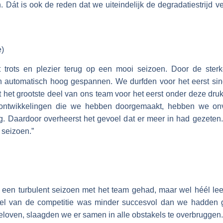
. Dát is ook de reden dat we uiteindelijk de degradatiestrijd 
)
t trots en plezier terug op een mooi seizoen. Door de sterk
 automatisch hoog gespannen. We durfden voor het eerst sinds
 het grootste deel van ons team voor het eerst onder deze druk
 ontwikkelingen die we hebben doorgemaakt, hebben we on
ng. Daardoor overheerst het gevoel dat er meer in had gezete
 seizoen.”
een turbulent seizoen met het team gehad, maar wel héél lee
eel van de competitie was minder succesvol dan we hadden
geloven, slaagden we er samen in alle obstakels te overbruggen