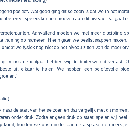
 directe handhaving)
end positief. Wat goed ging dit seizoen is dat we in het mere
ebben veel spelers kunnen proeven aan dit niveau. Dat gaat o
ke verbeterpunten. Aanvallend moeten we met meer discipline s
elke training op hameren. Hierin gaan we beslist stappen maken
 omdat we fysiek nog niet op het niveau zitten van de meer er
ng in ons debuutjaar hebben wij de buitenwereld verrast. 
este uit elkaar te halen. We hebben een beloftevolle ploe
groeien.”
atie)
jk naar de start van het seizoen en dat vergelijk met dit momen
teren onder druk. Zodra er geen druk op staat, spelen wij hee
p komt, houden we ons minder aan de afspraken en merk je d