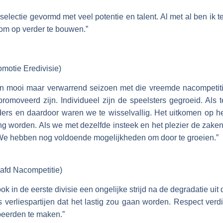
electie gevormd met veel potentie en talent. Al met al ben ik t
om op verder te bouwen.”
motie Eredivisie)
n mooi maar verwarrend seizoen met die vreemde nacompetiti
promoveerd zijn. Individueel zijn de speelsters gegroeid. Al
ers en daardoor waren we te wisselvallig. Het uitkomen op he
ging worden. Als we met dezelfde insteek en het plezier de za
g. We hebben nog voldoende mogelijkheden om door te groeien.”
afd Nacompetitie)
 in de eerste divisie een ongelijke strijd na de degradatie uit 
s verliespartijen dat het lastig zou gaan worden. Respect ver
beerden te maken.”