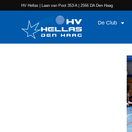
HV Hellas
| Laan van Poot 353-A | 2566 DA Den Haag
De Club