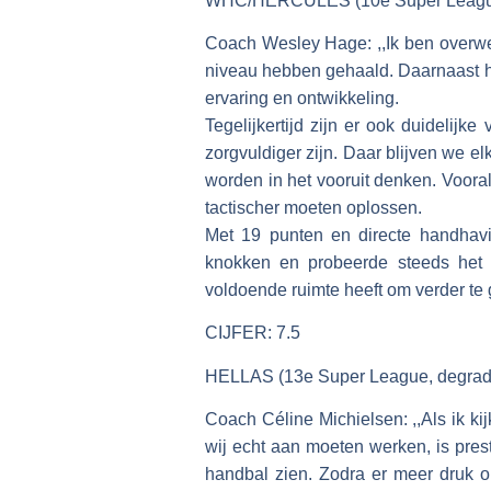
WHC/HERCULES (10e Super League,
Coach Wesley Hage: ,,Ik ben overweg
niveau hebben gehaald. Daarnaast h
ervaring en ontwikkeling.
Tegelijkertijd zijn er ook duidelij
zorgvuldiger zijn. Daar blijven we 
worden in het vooruit denken. Vooral
tactischer moeten oplossen.
Met 19 punten en directe handhavi
knokken en probeerde steeds het b
voldoende ruimte heeft om verder te 
CIJFER: 7.5
HELLAS (13e Super League, degrad
Coach Céline Michielsen: ,,Als ik ki
wij echt aan moeten werken, is pres
handbal zien. Zodra er meer druk o