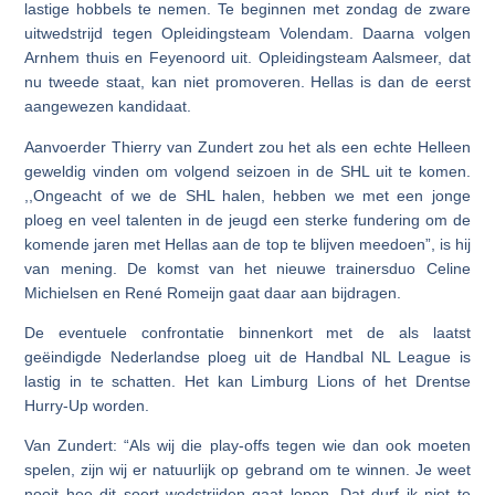
lastige hobbels te nemen. Te beginnen met zondag de zware
uitwedstrijd tegen Opleidingsteam Volendam. Daarna volgen
Arnhem thuis en Feyenoord uit. Opleidingsteam Aalsmeer, dat
nu tweede staat, kan niet promoveren. Hellas is dan de eerst
aangewezen kandidaat.
Aanvoerder Thierry van Zundert zou het als een echte Helleen
geweldig vinden om volgend seizoen in de SHL uit te komen.
,,Ongeacht of we de SHL halen, hebben we met een jonge
ploeg en veel talenten in de jeugd een sterke fundering om de
komende jaren met Hellas aan de top te blijven meedoen”, is hij
van mening. De komst van het nieuwe trainersduo Celine
Michielsen en René Romeijn gaat daar aan bijdragen.
De eventuele confrontatie binnenkort met de als laatst
geëindigde Nederlandse ploeg uit de Handbal NL League is
lastig in te schatten. Het kan Limburg Lions of het Drentse
Hurry-Up worden.
Van Zundert: “Als wij die play-offs tegen wie dan ook moeten
spelen, zijn wij er natuurlijk op gebrand om te winnen. Je weet
nooit hoe dit soort wedstrijden gaat lopen. Dat durf ik niet te