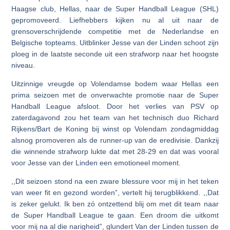
Haagse club, Hellas, naar de Super Handball League (SHL)
gepromoveerd. Liefhebbers kijken nu al uit naar de
grensoverschrijdende competitie met de Nederlandse en
Belgische topteams. Uitblinker Jesse van der Linden schoot zijn
ploeg in de laatste seconde uit een strafworp naar het hoogste
niveau.
Uitzinnige vreugde op Volendamse bodem waar Hellas een
prima seizoen met de onverwachte promotie naar de Super
Handball League afsloot. Door het verlies van PSV op
zaterdagavond zou het team van het technisch duo Richard
Rijkens/Bart de Koning bij winst op Volendam zondagmiddag
alsnog promoveren als de runner-up van de eredivisie. Dankzij
die winnende strafworp lukte dat met 28-29 en dat was vooral
voor Jesse van der Linden een emotioneel moment.
,,Dit seizoen stond na een zware blessure voor mij in het teken
van weer fit en gezond worden”, vertelt hij terugblikkend. ,,Dat
is zeker gelukt. Ik ben zó ontzettend blij om met dit team naar
de Super Handball League te gaan. Een droom die uitkomt
voor mij na al die narigheid”, glundert Van der Linden tussen de