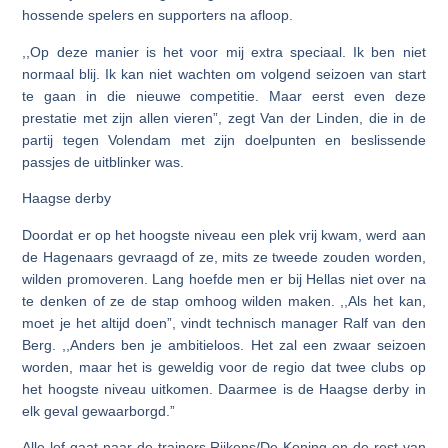
hossende spelers en supporters na afloop.
,,Op deze manier is het voor mij extra speciaal. Ik ben niet
normaal blij. Ik kan niet wachten om volgend seizoen van start
te gaan in die nieuwe competitie. Maar eerst even deze
prestatie met zijn allen vieren”, zegt Van der Linden, die in de
partij tegen Volendam met zijn doelpunten en beslissende
passjes de uitblinker was.
Haagse derby
Doordat er op het hoogste niveau een plek vrij kwam, werd aan
de Hagenaars gevraagd of ze, mits ze tweede zouden worden,
wilden promoveren. Lang hoefde men er bij Hellas niet over na
te denken of ze de stap omhoog wilden maken. ,,Als het kan,
moet je het altijd doen”, vindt technisch manager Ralf van den
Berg. ,,Anders ben je ambitieloos. Het zal een zwaar seizoen
worden, maar het is geweldig voor de regio dat twee clubs op
het hoogste niveau uitkomen. Daarmee is de Haagse derby in
elk geval gewaarborgd.”
Alle lof gaat naar de trainers Rijkens/De Koning en de rest van