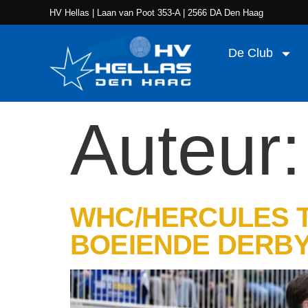
HV Hellas
| Laan van Poot 353-A | 2566 DA Den Haag
De Club
Auteur
WHC/HERCULES T
BOEIENDE DERB