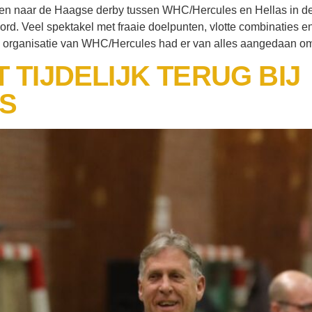
eken naar de Haagse derby tussen WHC/Hercules en Hellas in 
d. Veel spektakel met fraaie doelpunten, vlotte combinaties en
e organisatie van WHC/Hercules had er van alles aangedaan om
 TIJDELIJK TERUG BIJ
S