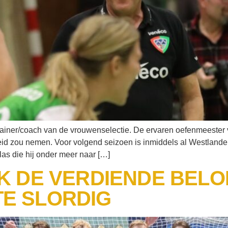
s trainer/coach van de vrouwenselectie. De ervaren oefenmeest
heid zou nemen. Voor volgend seizoen is inmiddels al Westlande
las die hij onder meer naar […]
K DE VERDIENDE BELO
E SLORDIG