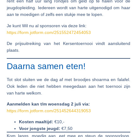
rent een half uur lang rondjes om geld op te halen voor de
jeugdopleiding. Iedereen wordt van harte uitgenodigd om haar
aan te moedigen of zelfs een stukje mee te lopen.
Je kunt Wil nu al sponsoren via deze link:
https://form.jotform.com/251552472454053
De prijsuitreiking van het Kersentoernooi vindt aansluitend
plaats.
Daarna samen eten!
Tot slot sluiten we de dag af met broodjes shoarma en falafel.
Ook leden die niet hebben meegedaan aan het toernooi zijn
van harte welkom.
Aanmelden kan t/m woensdag 2 juli via:
https://form.jotform.com/251452644319053
Kosten maaltijd:
€10,-
Voor jongste jeugd:
€7,50
Kom langs, moedig aan, eet mee en steun de sponsorloop.